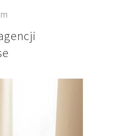
jem
agencji
se