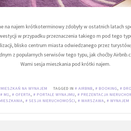
e na najem krótkoterminowy zdobyły w ostatnich latach spo
westycji w przypadku przeznaczenia takiego m pod tego typu
lizacji, blisko centrum miasta odwiedzanego przez turystów
dnym z popularnych serwisów tego typu, jak choćby Airbnb
Wami sesja mieszkania pod krótki najem.
 MIESZKAŃ NA WYNAJEM
TAGGED IN
AIRBNB
,
BOOKING
,
DR
,
M1
,
OFERTA
,
PORTALE WYNAJMU
,
PREZENTACJA NIERUCHO
MIESZKANIA
,
SESJA NIERUCHOMOŚCI
,
WARSZAWA
,
WYNAJEM