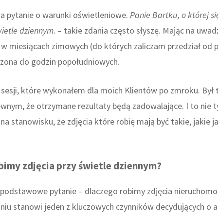
a pytanie o warunki oświetleniowe.
Panie Bartku, o której s
wietle dziennym.
– takie zdania często słyszę. Mając na uwa
, w miesiącach zimowych (do których zaliczam przedział od 
czona do godzin popołudniowych.
sesji, które wykonałem dla moich Klientów po zmroku. Był
nym, że otrzymane rezultaty będą zadowalające. I to nie t
a stanowisku, że zdjęcia które robię mają być takie, jakie 
bimy zdjęcia przy świetle dziennym?
odstawowe pytanie – dlaczego robimy zdjęcia nieruchomoś
aniu stanowi jeden z kluczowych czynników decydujących o 