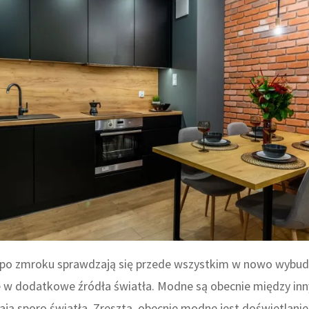
po zmroku sprawdzają się przede wszystkim w nowo wybud
 w dodatkowe źródła światła. Modne są obecnie między inn
ają sporo światła. Zresztą, obecnie modne jest doświetlan