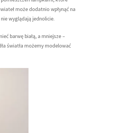
 świateł może dodatnio wpłynąć na
ie wyglądają jednolicie.
eć barwę białą, a mniejsze –
źródła światła możemy modelować