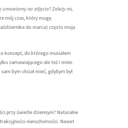
ię umawiamy na zdjęcia? Zależy mi,
dze mój czas, który mogę
października do marca) często moja
 to koncept, do którego musiałem
ylko zamawiającego ale też i mnie.
ja sam bym chciał mieć, gdybym był
ci przy świetle dziennym? Naturalne
atrakcyjności nieruchomości. Nawet