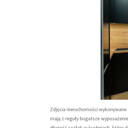
Zdjęcia nieruchomości wykonywane 
mają z reguły bogatsze wyposażenie
długość szafek w kuchniach, które d